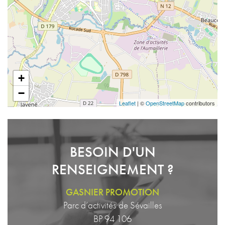
+
−
Leaflet
| ©
OpenStreetMap
contributors
BESOIN D'UN
RENSEIGNEMENT ?
GASNIER PROMOTION
Parc d’activités de Sévailles
BP 94 106